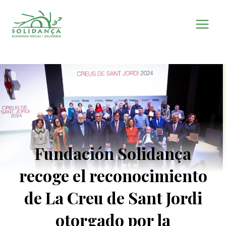
Saltar
al
contenido
Fundación Solidança
recoge el reconocimiento
de La Creu de Sant Jordi
otorgado por la