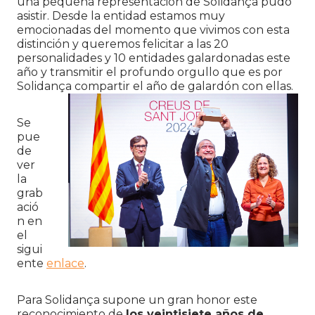
una pequeña representación de Solidança pudo
asistir. Desde la entidad estamos muy
emocionadas del momento que vivimos con esta
distinción y queremos felicitar a las 20
personalidades y 10 entidades galardonadas este
año y transmitir el profundo orgullo que es por
Solidança compartir el año de galardón con ellas.
Se
pue
de
ver
la
grab
ació
n en
el
sigui
ente
enlace
.
Para Solidança supone un gran honor este
reconocimiento de
los veintisiete años de