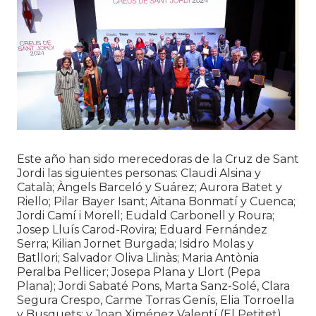
Este año han sido merecedoras de la Cruz de Sant
Jordi las siguientes personas: Claudi Alsina y
Català; Àngels Barceló y Suárez; Aurora Batet y
Riello; Pilar Bayer Isant; Aitana Bonmatí y Cuenca;
Jordi Camí i Morell; Eudald Carbonell y Roura;
Josep Lluís Carod-Rovira; Eduard Fernández
Serra; Kilian Jornet Burgada; Isidro Molas y
Batllori; Salvador Oliva Llinàs; Maria Antònia
Peralba Pellicer; Josepa Plana y Llort (Pepa
Plana); Jordi Sabaté Pons, Marta Sanz-Solé, Clara
Segura Crespo, Carme Torras Genís, Elia Torroella
y Busquets; y Joan Ximénez Valentí (El Petitet).