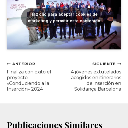
Haz clic para aceptar cookies de
marketing y permitir este contenido
Navegación
ANTERIOR
SIGUIENTE
Finaliza con éxito el
4 jóvenes extutelados
de
proyecto
acogidos en itinerarios
«Conduciendo a la
de inserción en
entradas
Inserción» 2024
Solidança Barcelona
Publicaciones Similares