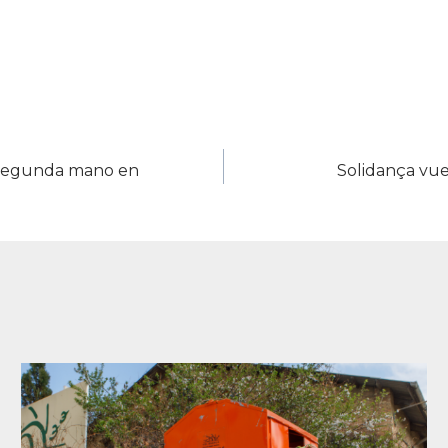
e segunda mano en
Solidança vu