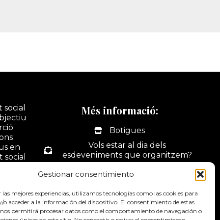
 social
Més informació:
bjectiu
rció
Botigues
ions
Vols estar al dia dels
ius en
esdeveniments que organitzem?
t social
tivitats
La nostra botiga online
Gestionar consentimiento
ó i
Portal web d'activitats
dus.
r las mejores experiencias, utilizamos tecnologías como las cookies para
Contacte
o acceder a la información del dispositivo. El consentimiento de estas
 nos permitirá procesar datos como el comportamiento de navegación o
Canal de denúncies
caciones únicas en este sitio. No consentir o retirar el consentimiento,