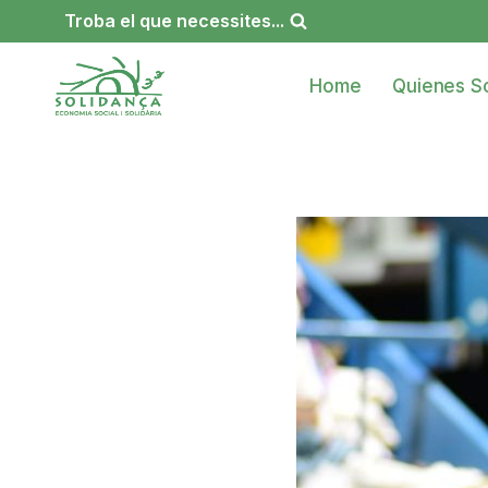
Saltar
Troba el que necessites...
al
contenido
Home
Quienes S