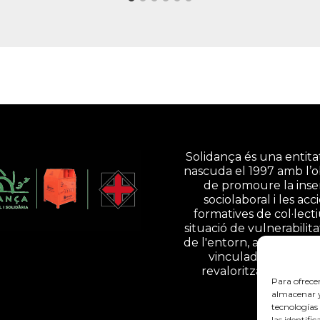
Solidança és una entitat
nascuda el 1997 amb l’o
de promoure la inse
sociolaboral i les acc
formatives de col·lect
situació de vulnerabilita
de l'entorn, a través d'ac
vinculades a la gesti
revalorització de resi
Para ofrece
almacenar y/
tecnologías
las identifi