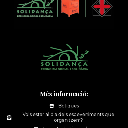
Més informació:
Botigues
Vols estar al dia dels esdeveniments que
organitzem?