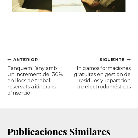
Navegación
ANTERIOR
SIGUIENTE
Tanquem l’any amb
Iniciamos formaciones
de
un increment del 30%
gratuitas en gestión de
en llocs de treball
residuos y reparación
entradas
reservats a itineraris
de electrodomésticos
d’inserció
Publicaciones Similares