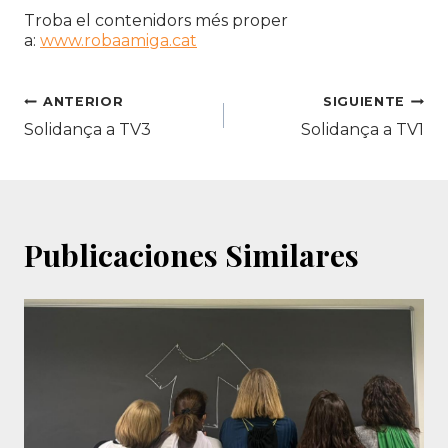
Troba el contenidors més proper
a:
www.robaamiga.cat
Navegación
ANTERIOR
SIGUIENTE
Solidança a TV3
Solidança a TV1
de
entradas
Publicaciones Similares