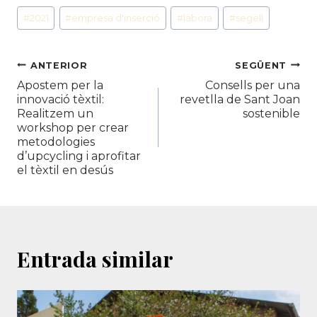
Etiquetes
#
2021
#
empresa d'inserció
#
làbora
#
segell
d'entrada
Navegació
ANTERIOR
SEGÜENT
Apostem per la
Consells per una
d'entrades
innovació tèxtil:
revetlla de Sant Joan
Realitzem un
sostenible
workshop per crear
metodologies
d’upcycling i aprofitar
el tèxtil en desús
Entrada similar