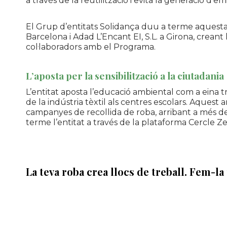
a través de la reutilització i evita la generació d’
El Grup d’entitats
Solidança
duu a terme aquesta a
Barcelona i
Adad
L’Encant EI, S.L. a Girona, creant 
col·laboradors amb el Programa.
L’aposta per la sensibilització a la ciutadania
L’entitat aposta l’educació ambiental com a eina tr
de la indústria tèxtil als centres escolars. Aquest
campanyes de recollida de roba, arribant a més de
terme l’entitat a través de la plataforma Cercle Ze
La teva roba crea llocs de treball. Fem-la 