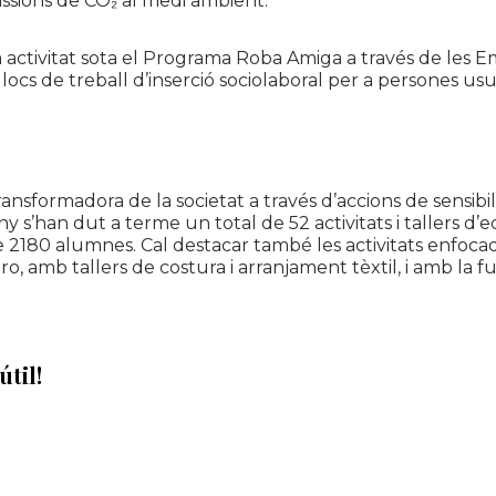
emissions de CO₂ al medi ambient.
ctivitat sota el Programa Roba Amiga a través de les E
llocs de treball d’inserció sociolaboral per a
persones usu
ansformadora de la societat a través d’accions de sensibil
 any s’han dut a terme un total de 52 activitats i tallers
 2180 alumnes. Cal destacar també les activitats enfocad
ro, amb tallers de costura i arranjament tèxtil, i amb la
útil!