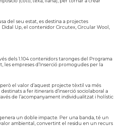
posició (cotó, texà, llana), per tornar a crear
a del seu estat, es destina a projectes
g
Didal Up, el contenidor
Circutex
, Circular
Wool
,
través dels 1.104 contenidors taronges del Programa
t, les empreses d’Inserció promogudes per la
 però el valor d’aquest projecte tèxtil va més
estinats a fer itineraris d’inserció sociolaboral a
 través de l’acompanyament individualitzat i holístic
 genera un doble impacte. Per una banda, té un
n valor ambiental, convertint el residu en un recurs