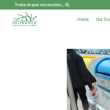
Vés
Troba el que necessites...
al
contingut
Home
Qui S