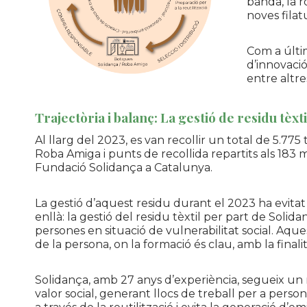
banda, la r
noves filat
Com a últim
d’innovació
entre altre
Trajectòria i balanç: La gestió de residu tèx
Al llarg del 2023, es van recollir un total de 5.77
Roba Amiga i punts de recollida repartits als 183 
Fundació
Solidança
a Catalunya.
La gestió d’aquest residu durant el 2023 ha evitat 
enllà: la gestió del residu tèxtil per part de
Solida
persones en situació de vulnerabilitat social. Aques
de la persona, on la formació és clau, amb la finali
Solidança
, amb
27
anys d’experiència, segueix un
valor social, generant llocs de treball per a person