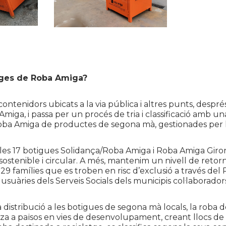
nges de Roba Amiga?
ontenidors ubicats a la via pública i altres punts, després
miga, i passa per un procés de tria i classificació amb una
oba Amiga de productes de segona mà, gestionades per l’
 les 17 botigues
Solidança
/Roba Amiga i
Roba
Amiga Girona
ostenible i circular. A més, mantenim un nivell de retor
29 famílies que es troben en risc d’exclusió a través del
 usuàries dels Serveis Socials dels municipis col·laborado
 distribució a les botigues de segona mà locals, la roba 
za a països en vies de desenvolupament, creant llocs de tr