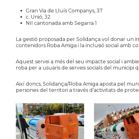
Gran Via de Lluís Companys, 37
c. Unió, 32
NII
cantonada amb Segarra 1
La gestió proposada per
Solidança
vol donar un imp
contenidors Roba Amiga i la inclusió social amb con
Aquest servei a més del seu impacte social i ambie
roba per a usuaris de serveis socials del municipi 
Així doncs,
Solidança
/Roba Amiga aposta pel munic
persones del territori a través d’activitats de pr