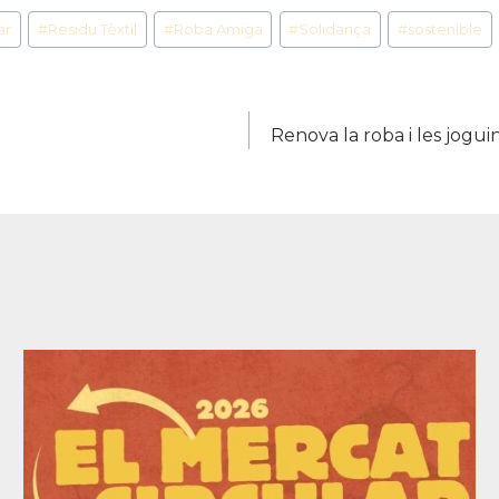
ar
#
Residu Tèxtil
#
Roba Amiga
#
Solidança
#
sostenible
!
Renova la roba i les jogui