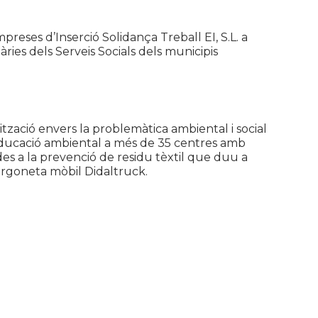
mpreses d’Inserció
Solidança
Treball EI, S.L. a
àries
dels Serveis Socials dels municipis
ització envers la problemàtica ambiental i social
 d’educació ambiental a més de 35 centres amb
es a la prevenció de residu tèxtil que duu a
 furgoneta mòbil
Didaltruck
.