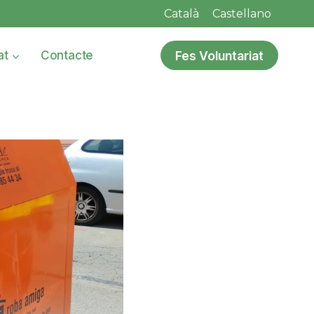
Català
Castellano
Fes Voluntariat
at
Contacte