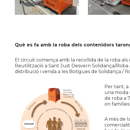
Què es fa amb la roba dels contenidors taro
El circuit comença amb la recollida de la roba als c
Reutilització a Sant Just Desvern
Solidança
/Roba A
distribució i venda a les Botigues de
Solidança
/ R
Per tant, a
una moda s
de roba a 7
on famílies
A més de la
comercialit