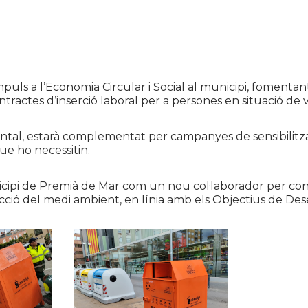
uls a l’Economia Circular i Social al municipi, fomentant
tractes d’inserció laboral per a persones en situació de vu
ntal, estarà complementat per campanyes de sensibilitzaci
que ho necessitin.
ipi de Premià de Mar com un nou col·laborador per cont
otecció del medi ambient, en línia amb els Objectius de 