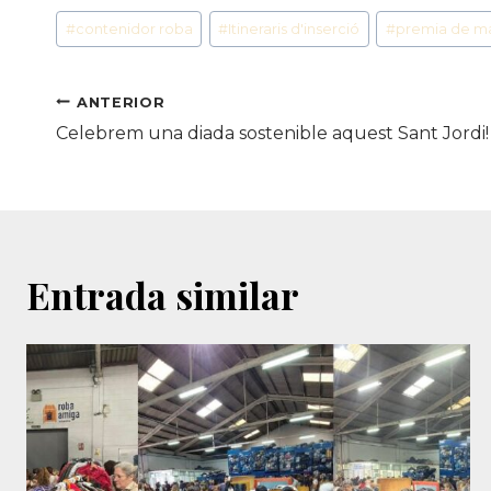
Etiquetes
#
contenidor roba
#
Itineraris d'inserció
#
premia de m
d'entrada
Navegació
ANTERIOR
Celebrem una diada sostenible aquest Sant Jordi
d'entrades
Entrada similar