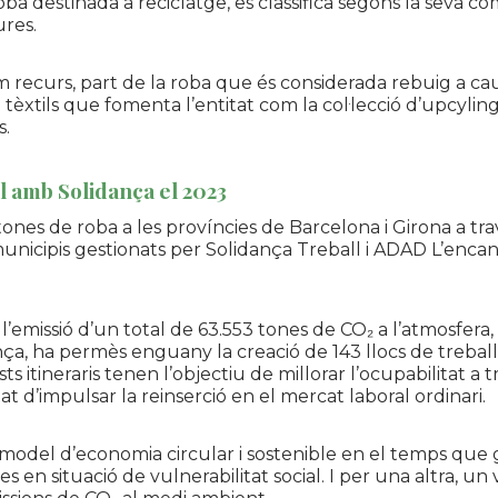
oba destinada a reciclatge, es classifica segons la seva com
ures.
 recurs, part de la roba que és considerada rebuig a caus
 tèxtils que fomenta l’entitat com la col·lecció d’
upcylin
s.
til amb
Solidança
el 2023
5 tones de roba a les províncies de Barcelona i Girona a 
municipis gestionats per
Solidança
Treball i
ADAD
L’encan
l’emissió d’un total de 63.553 tones de CO₂ a l’atmosfera,
nça
, ha permès enguany la creació de 143 llocs de treball d
ts itineraris tenen l’objectiu de millorar l’ocupabilitat a
tat d’impulsar la reinserció en el mercat laboral ordinari.
 model d’economia circular i sostenible en el temps que
es en situació de vulnerabilitat social. I per una altra, u