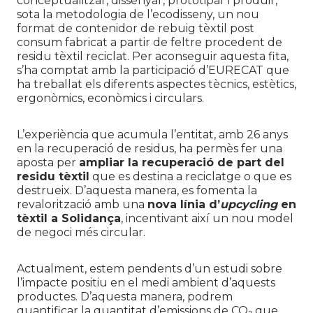
conceptualitzar, dissenyar, prototipar i produir,
sota la metodologia de l’ecodisseny, un nou
format de contenidor de rebuig tèxtil post
consum fabricat a partir de feltre procedent de
residu tèxtil reciclat. Per aconseguir aquesta fita,
s’ha comptat amb la participació d’EURECAT que
ha treballat els diferents aspectes tècnics, estètics,
ergonòmics, econòmics i circulars.
L’experiència que acumula l’entitat, amb 26 anys
en la recuperació de residus, ha permès fer una
aposta per
ampliar la recuperació de part del
residu tèxtil
que es destina a reciclatge o que es
destrueix. D’aquesta manera, es fomenta la
revalorització amb una
nova línia d’
upcycling
en
tèxtil a Solidança
, incentivant així un nou model
de negoci més circular.
Actualment, estem pendents d’un estudi sobre
l’impacte positiu en el medi ambient d’aquests
productes. D’aquesta manera, podrem
quantificar la quantitat d’emissions de CO₂ que