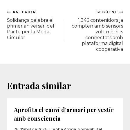
Navegació
ANTERIOR
SEGÜENT
Solidança celebra el
1.346 contenidors ja
d'entrades
primer aniversari del
compten amb sensors
Pacte per la Moda
volumètrics
Circular
connectats amb
plataforma digital
cooperativa
Entrada similar
Aprofita el canvi d’armari per vestir
amb consciència
28 d'abril de 2026
Roba Amiga
,
Sostenibilitat