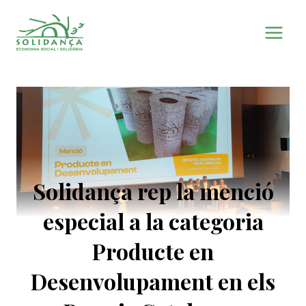
Vés
al
contingut
Solidança rep la menció
especial a la categoria
Producte en
Desenvolupament en els