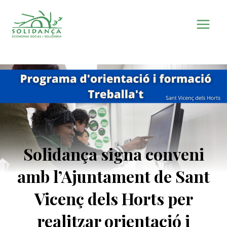
Vés
al
contingut
Solidança signa conveni
amb l’Ajuntament de Sant
Vicenç dels Horts per
realitzar orientació i