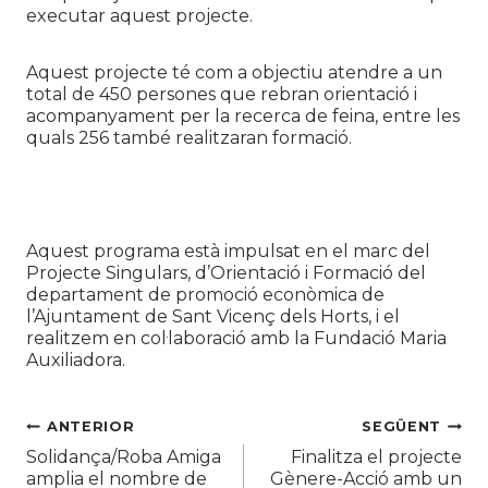
executar aquest projecte.
Aquest projecte té com a objectiu atendre a un
total de 450 persones que rebran orientació i
acompanyament per la recerca de feina, entre les
quals 256 també realitzaran formació.
Aquest programa està impulsat en el marc del
Projecte Singulars, d’Orientació i Formació del
departament de promoció econòmica de
l’Ajuntament de Sant Vicenç dels Horts, i el
realitzem en col·laboració amb la Fundació Maria
Auxiliadora.
Navegació
ANTERIOR
SEGÜENT
Solidança/Roba Amiga
Finalitza el projecte
d'entrades
amplia el nombre de
Gènere-Acció amb un