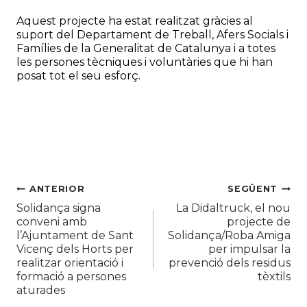
Aquest projecte ha estat realitzat gràcies al
suport del Departament de Treball, Afers Socials i
Famílies de la Generalitat de Catalunya i a totes
les persones tècniques i voluntàries que hi han
posat tot el seu esforç.
Navegació
ANTERIOR
SEGÜENT
Solidança signa
La Didaltruck, el nou
d'entrades
conveni amb
projecte de
l’Ajuntament de Sant
Solidança/Roba Amiga
Vicenç dels Horts per
per impulsar la
realitzar orientació i
prevenció dels residus
formació a persones
tèxtils
aturades