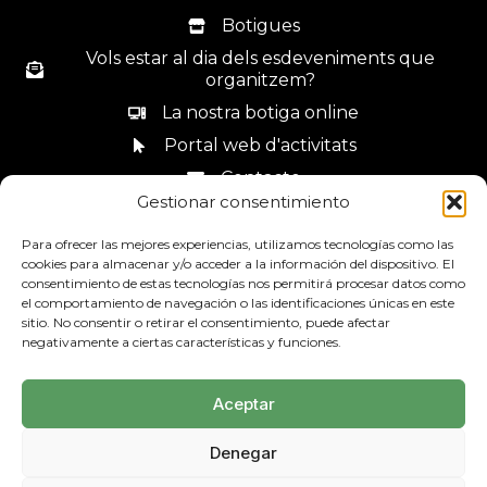
Botigues
Vols estar al dia dels esdeveniments que
organitzem?
La nostra botiga online
Portal web d'activitats
Contacte
Gestionar consentimiento
Canal de denúncies
Para ofrecer las mejores experiencias, utilizamos tecnologías como las
cookies para almacenar y/o acceder a la información del dispositivo. El
consentimiento de estas tecnologías nos permitirá procesar datos como
el comportamiento de navegación o las identificaciones únicas en este
sitio. No consentir o retirar el consentimiento, puede afectar
93 685 44 34
negativamente a ciertas características y funciones.
Aceptar
Denegar
Avís Legal
Política de privadesa
Mapa web