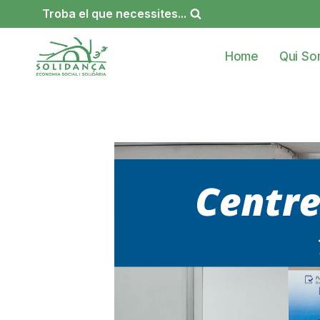
Vés
Troba el que necessites...
al
contingut
Home
Qui S