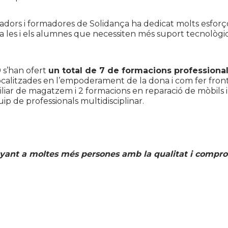
madors i formadores de Solidança ha dedicat molts esforços
a les i els alumnes que necessiten més suport tecnològic
0 s’han ofert
un total de 7 de formacions professional
ocalitzades en l’empoderament de la dona i com fer front 
iliar de magatzem i 2 formacions en reparació de mòbils 
p de professionals multidisciplinar.
ant a moltes més persones amb la qualitat i comprom