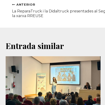
Navegació
ANTERIOR
La ReparaTruck i la Didaltruck presentades al S
d'entrades
la xarxa RREUSE
Entrada similar