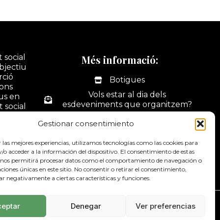
 social
Més informació:
bjectiu
rció
Botigues
ions
Vols estar al dia dels
ius en
esdeveniments que organitzem?
t social
tivitats
La nostra botiga online
Gestionar consentimiento
ó i
Portal web d'activitats
dus.
r las mejores experiencias, utilizamos tecnologías como las cookies para
Contacte
o acceder a la información del dispositivo. El consentimiento de estas
 nos permitirá procesar datos como el comportamiento de navegación o
Canal de denúncies
caciones únicas en este sitio. No consentir o retirar el consentimiento,
ar negativamente a ciertas características y funciones.
ceptar
Denegar
Ver preferencias