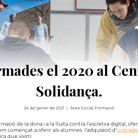
rmades el 2020 al Ce
Solidança.
24 de gener de 2021
Àrea Social
,
Formació
ió de la dona i a la lluita contra l’escletxa digital, ofer
em començat a oferir als alumnes l’adquisició d’
ordinado
ica que vivim.