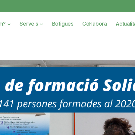
om?
Serveis
Botigues
Col·labora
Actualit