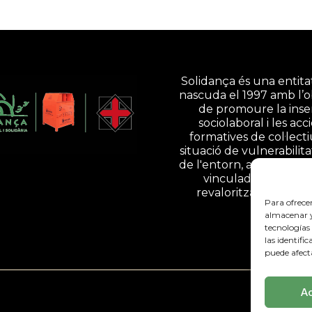
Solidança és una entitat
nascuda el 1997 amb l’o
de promoure la inse
sociolaboral i les acc
formatives de col·lect
situació de vulnerabilita
de l'entorn, a través d'ac
vinculades a la gesti
revalorització de resi
Para ofrece
almacenar y/
tecnologías
las identifi
puede afect
A