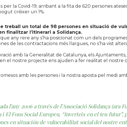
per la Covid-19; arribant a la fita de 620 persones ateses
 pogut créixer un 1%.
 treball un total de 98 persones en situació de vulner
 finalitzar l’itinerari a Solidança.
a que any rere any s’ha posicionat com un dels programe
nes de les contractacions més llargues, no s’ha vist alter
aboració amb la Generalitat de Catalunya, els Ajuntaments
en el nostre projecte ens ajuden a fer realitat el nostre 
omesos amb les persones i la nostra aposta pel medi am
ada l’any 2006 a través de l’Associació Solidança (ara
i El Fons Social Europeu, “Inverteix en el teu futur”, p
ones en situación de vulnerabilitat social del nostre en