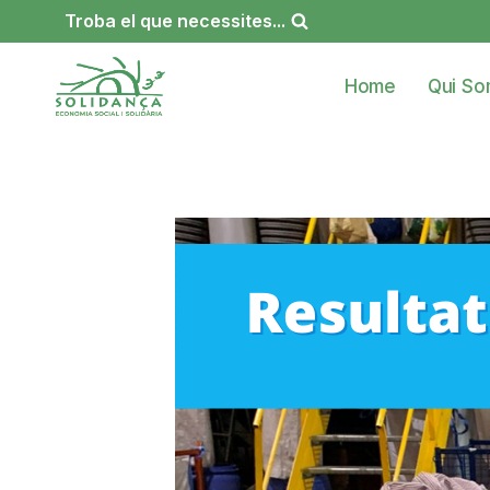
Vés
Troba el que necessites...
al
contingut
Home
Qui S