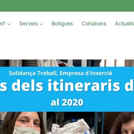
om?
Serveis
Botigues
Col·labora
Actualit