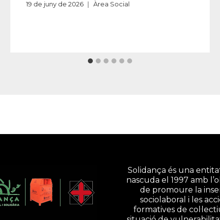
19 de juny de 2026
Àrea Social
Solidança és una entitat
nascuda el 1997 amb l’o
de promoure la inse
sociolaboral i les acc
formatives de col·lect
situació de vulnerabilita