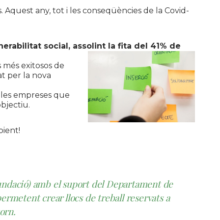
. Aquest any, tot i les conseqüències de la Covid-
abilitat social, assolint la fita del 41% de
s més exitosos de
at per la nova
, les empreses que
objectiu.
bient!
 Fundació) amb el suport del Departament de
ermetent crear llocs de treball reservats a
torn.