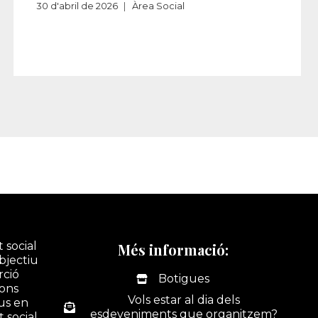
30 d'abril de 2026
Àrea Social
 social
Més informació:
bjectiu
rció
Botigues
ions
Vols estar al dia dels
ius en
esdeveniments que organitzem?
t social