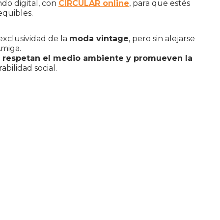
do digital, con
CIRCULAR online
, para que estés
equibles.
exclusividad de la
moda vintage
, pero sin alejarse
Amiga.
 y respetan el medio ambiente y promueven la
bilidad social.