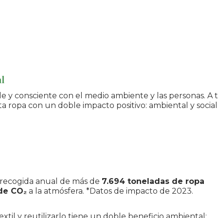
l
 consciente con el medio ambiente y las personas. A tr
ta ropa con un doble impacto positivo: ambiental y social
a recogida anual de más de
7.694 toneladas de ropa
 de CO₂
a la atmósfera. *Datos de impacto de 2023.
xtil y reutilizarlo tiene un doble beneficio ambiental: