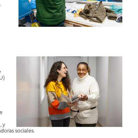
e
e
U)
e
, y
oras sociales.