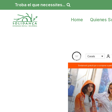
Saltar
Troba el que necessites...
al
contenido
Home
Quienes S