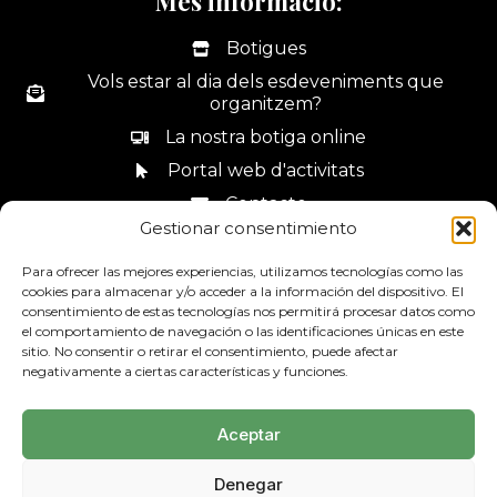
Més informació:
Botigues
Vols estar al dia dels esdeveniments que
organitzem?
La nostra botiga online
Portal web d'activitats
Contacte
Gestionar consentimiento
Canal de denúncies
Para ofrecer las mejores experiencias, utilizamos tecnologías como las
cookies para almacenar y/o acceder a la información del dispositivo. El
consentimiento de estas tecnologías nos permitirá procesar datos como
el comportamiento de navegación o las identificaciones únicas en este
sitio. No consentir o retirar el consentimiento, puede afectar
93 685 44 34
negativamente a ciertas características y funciones.
Aceptar
Denegar