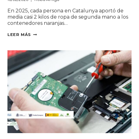
DEL
SECTOR
En 2025, cada persona en Catalunya aportó de
media casi 2 kilos de ropa de segunda mano a los
contenedores naranjas…
CADA FAMILIA CATALANA DA CASI 2
LEER MÁS
KG
DE RESIDUO
TEXTIL EN
ROBA
AMIGA EN
2025: UN GESTO COTIDIANO QUE CAMBIA VI
E
IMPULSA LA
ECONOMÍA LOCAL