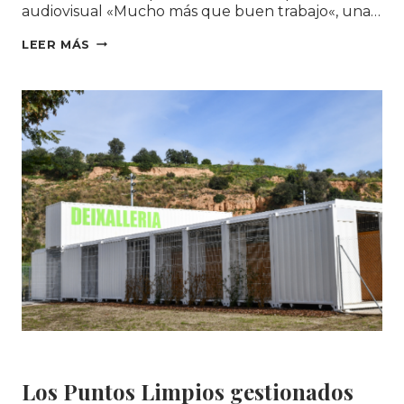
audiovisual «Mucho más que buen trabajo«, una…
LAS
LEER MÁS
EMPRESAS
DE
INSERCIÓN,
PROTAGONISTAS
DEL
NUEVO
SPOT
DE
FEICAT
«MUCHO
MÁS
QUE
BUEN
TRABAJO»
Area Social
|
MEDIO AMBIENTE
Los Puntos Limpios gestionados