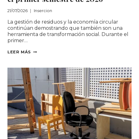
21/07/2026
Insercion
La gestión de residuos y la economía circular
continúan demostrando que también son una
herramienta de transformación social. Durante el
primer…
EL GRUPO SOLIDANÇA CONSOLIDA
LEER MÁS
161
PUESTOS
DE
TRABAJO
DE
INSERCIÓN
EN
EL
PRIMER
SEMESTRE
DE
2026