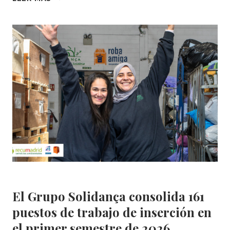
RECOGIDAS,
MÁS
REUTILIZACIÓN:
ASÍ
RESPONDE
SOLIDANÇA
AL
CRECIMIENTO
DE
LOS
RESIDUOS‌
Insercion
El Grupo Solidança consolida 161
puestos de trabajo de inserción en
el primer semestre de 2026