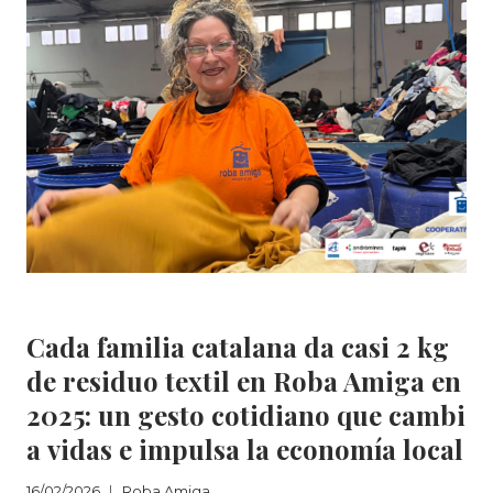
RECOGE
5,8
MILLONES
DE
KILOS
DE
ROPA
EN
EL
2025
Y
CREA
101
PUESTOS
Roba Amiga
DE
Cada familia catalana da casi 2 kg
TRABAJO
DE
de residuo textil en Roba Amiga en
INSERCIÓN
2025: un gesto cotidiano que cambi
EN
UN
a vidas e impulsa la economía local
CONTEXTO
CRÍTICO
16/02/2026
Roba Amiga