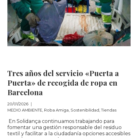
EDICIÓN
DEL
CURSO REPARATIC!
MEDIO AMBIENTE
|
Roba Amiga
|
Sostenibilidad
|
Tiendas
Tres años del servicio «Puerta a
Puerta» de recogida de ropa en
Barcelona
20/01/2026
MEDIO AMBIENTE
,
Roba Amiga
,
Sostenibilidad
,
Tiendas
En Solidança continuamos trabajando para
fomentar una gestión responsable del residuo
textil y facilitar a la ciudadanía opciones accesibles