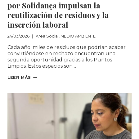
por Solidança impulsan la
reutilización de residuos y la
inserción laboral
24/03/2026
Area Social
,
MEDIO AMBIENTE
Cada año, miles de residuos que podrían acabar
convirtiéndose en rechazo encuentran una
segunda oportunidad gracias a los Puntos
Limpios. Estos espacios son…
LOS PUNTOS
LEER MÁS
LIMPIOS GESTIONADOS
POR SOLIDANÇA IMPULSAN
LA
REUTILIZACIÓN
DE
RESIDUOS
Y
LA
INSERCIÓN
LABORAL