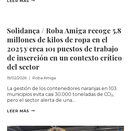
SOLIDANÇA INCORPORA
LEER MÁS
A
12
Roba Amiga
PERSONAS
A
Solidança / Roba Amiga recoge 5,8
UNA
NUEVA
millones de kilos de ropa en el
EDICIÓN
2025 y crea 101 puestos de trabajo
DEL
PROGRAMA
de inserción en un contexto crítico
TRABAJO
del sector
Y
FORMACIÓN
LÍNEA
19/02/2026
Roba Amiga
ESAL
La gestión de los contenedores naranjas en 103
2025
municipios evita casi 30.000 toneladas de CO₂,
pero el sector alerta de una…
SOLIDANÇA
LEER MÁS
/
ROBA
AMIGA