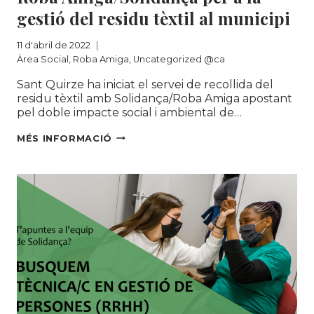
gestió del residu tèxtil al municipi
11 d'abril de 2022
Àrea Social
,
Roba Amiga
,
Uncategorized @ca
Sant Quirze ha iniciat el servei de recollida del
residu tèxtil amb Solidança/Roba Amiga apostant
pel doble impacte social i ambiental de…
SANT
MÉS INFORMACIÓ
QUIRZE
APOSTA
PEL
PROGRAMA
ROBA
AMIGA/SOLIDANÇA
PER
A
LA
GESTIÓ
DEL
RESIDU