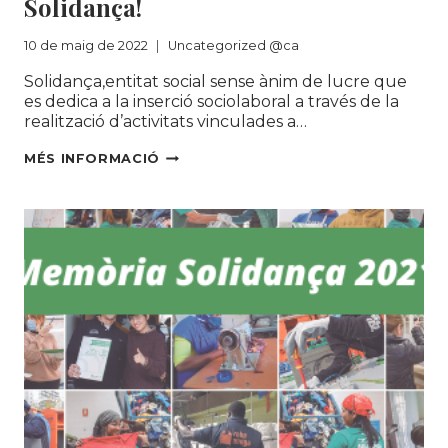
Solidança!
10 de maig de 2022
Uncategorized @ca
Solidança,entitat social sense ànim de lucre que
es dedica a la inserció sociolaboral a través de la
realització d’activitats vinculades a…
OFERTA
MÉS INFORMACIÓ
DE
TREBALL:
TÈCNIC/A
PROSPECTOR/A.
SUMA’T
A
L’EQUIP
DE
SOLIDANÇA!