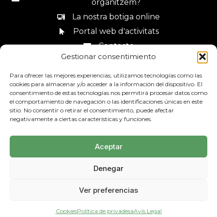
organitzem?
La nostra botiga online
Portal web d'activitats
Contacte
Gestionar consentimiento
Canal de denúncies
Para ofrecer las mejores experiencias, utilizamos tecnologías como las
cookies para almacenar y/o acceder a la información del dispositivo. El
consentimiento de estas tecnologías nos permitirá procesar datos como
el comportamiento de navegación o las identificaciones únicas en este
sitio. No consentir o retirar el consentimiento, puede afectar
93 685 44 34
negativamente a ciertas características y funciones.
Aceptar
Denegar
Avís Legal
Política de privadesa
Mapa web
Ver preferencias
Política de Cookies
© 2026 SOLIDANÇA | Economia Social i Solidària -
Cookies
Política de privadesa
Avís Legal
Diseñado por
empiezapori