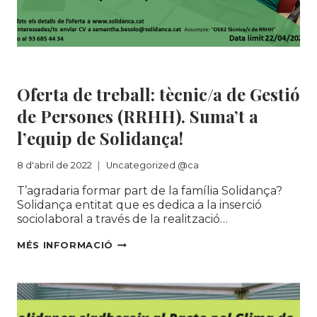
TÈXTIL
AL
MUNICIPI
Uncategorized @ca
Oferta de treball: tècnic/a de Gestió
de Persones (RRHH). Suma’t a
l’equip de Solidança!
8 d'abril de 2022
Uncategorized @ca
T’agradaria formar part de la família Solidança?
Solidança entitat que es dedica a la inserció
sociolaboral a través de la realització…
OFERTA
MÉS INFORMACIÓ
DE
TREBALL:
TÈCNIC/A
DE
GESTIÓ