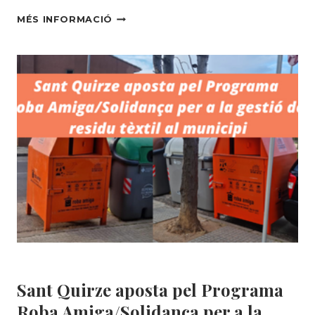
PARTICIPEM
MÉS INFORMACIÓ
UN
ANY
MÉS
EN
LA
MARATÓ
D’UPCYCLING
DE
L’ESCOLA
DE
DISSENY
BAU
Àrea Social
|
Roba Amiga
|
Uncategorized @ca
Sant Quirze aposta pel Programa
Roba Amiga/Solidança per a la