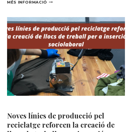
PARTICIPEM
MÉS INFORMACIÓ
UN
ANY
MÉS
A
LA
CAMINADA
PEL
TREBALL
DIGNE
I
L’ECONOMIA
SOLIDÀRIA
Àrea Social
|
MEDI AMBIENT
Noves línies de producció pel
reciclatge reforcen la creació de