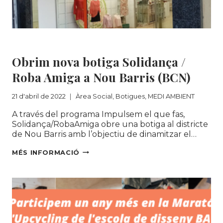
A
INSERCIÓ
SOCIOLABORAL
Àrea Social
|
Botigues
|
MEDI AMBIENT
Obrim nova botiga Solidança /
Roba Amiga a Nou Barris (BCN)
21 d'abril de 2022
Àrea Social
,
Botigues
,
MEDI AMBIENT
A través del programa Impulsem el que fas,
Solidança/RobaAmiga obre una botiga al districte
de Nou Barris amb l’objectiu de dinamitzar el…
OBRIM
MÉS INFORMACIÓ
NOVA
BOTIGA
SOLIDANÇA
/
ROBA
AMIGA
A