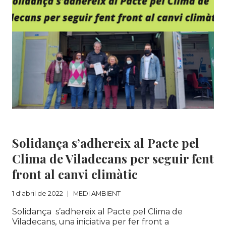
DE
PERSONES
(RRHH).
SUMA’T
A
L’EQUIP
DE
SOLIDANÇA!
MEDI AMBIENT
Solidança s’adhereix al Pacte pel
Clima de Viladecans per seguir fent
front al canvi climàtic
1 d'abril de 2022
MEDI AMBIENT
Solidança s’adhereix al Pacte pel Clima de
Viladecans, una iniciativa per fer front a