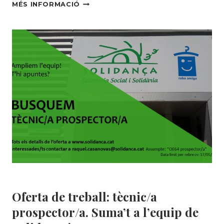
L’EQUIP
MÉS INFORMACIÓ
DEL
TALLER
DE RAEE DE SOLIDANÇA REP
FORMACIÓ
ESPECIALITZADA
DE
LA
MÀ
DEL
GRUP BSH
Uncategorized @ca
Oferta de treball: tècnic/a
prospector/a. Suma’t a l’equip de