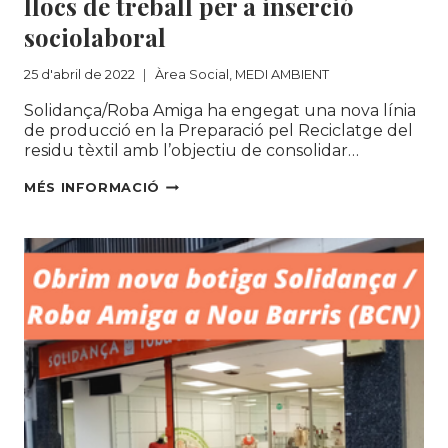
llocs de treball per a inserció
sociolaboral
25 d'abril de 2022
Àrea Social
,
MEDI AMBIENT
Solidança/Roba Amiga ha engegat una nova línia
de producció en la Preparació pel Reciclatge del
residu tèxtil amb l’objectiu de consolidar…
NOVES
MÉS INFORMACIÓ
LÍNIES
DE
PRODUCCIÓ
PEL
RECICLATGE
REFORCEN
LA
CREACIÓ
DE
LLOCS
DE
TREBALL
PER