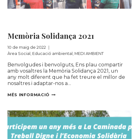
Àrea Social
|
Educació ambiental
|
MEDI
AMBIENT
Memòria Solidança 2021
10 de maig de 2022
Àrea Social
,
Educació ambiental
,
MEDI AMBIENT
Benvolgudes i benvolguts, Ens plau compartir
amb vosaltres la Memòria Solidança 2021, un
any molt diferent que ha fet treure el millor de
nosaltres i adaptar-nos a…
MEMÒRIA
MÉS INFORMACIÓ
SOLIDANÇA
2021